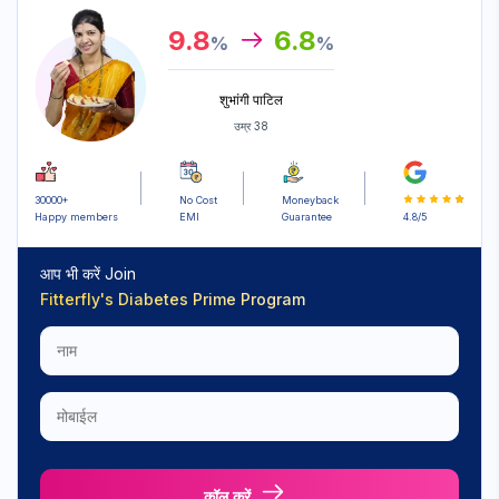
9.8
6.8
%
%
शुभांगी पाटिल
उम्र 38
30000+
No Cost
Moneyback
Happy members
EMI
Guarantee
4.8/5
Sign up for
आप भी करें Join
Free Newsletter
Fitterfly's
Diabetes Prime Program
Subscribe
कॉल करें