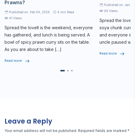
Prawns?
Published on: Jan 2
96 Views
Published on: Feb 04, 2026
4
min Read
41 Views
Spread the loveAt
Spread the loveIt is the weekend, everyone
soya chunk curry 
has gathered, and lunch is being served. A
and everyone star
bowl of spicy prawn curry sits on the table.
uncle paused whi
As you are about to take […]
seriously, […]
Read more
Read more
Leave a Reply
Your email address will not be published.
Required fields are marked
*