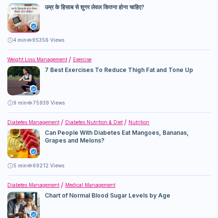
उम्र के हिसाब से शुगर लेवल कितना होना चाहिए?
4
min
95356 Views
Weight Loss Management
Exercise
7 Best Exercises To Reduce Thigh Fat and Tone Up
9
min
75939 Views
Diabetes Management
Diabetes Nutrition & Diet
Nutrition
Can People With Diabetes Eat Mangoes, Bananas,
Grapes and Melons?
5
min
69212 Views
Diabetes Management
Medical Management
Chart of Normal Blood Sugar Levels by Age