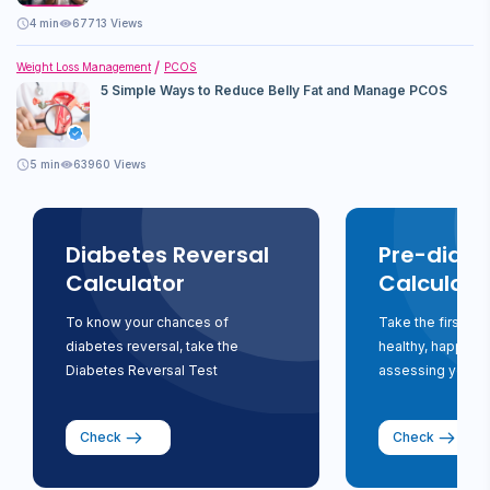
4
min
67713 Views
Weight Loss Management
PCOS
5 Simple Ways to Reduce Belly Fat and Manage PCOS
5
min
63960 Views
Diabetes Reversal
Pre-diabe
Calculator
Calculato
To know your chances of
Take the first st
diabetes reversal, take the
healthy, happy li
Diabetes Reversal Test
assessing your ri
Check
Check