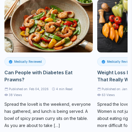
Medically Reviewed
Medically Review
Can People with Diabetes Eat
Weight Loss Di
Prawns?
That Really Wo
Published on: Feb 04, 2026
4
min Read
Published on: Jan 27
38 Views
63 Views
Spread the loveIt is the weekend, everyone
Spread the love
has gathered, and lunch is being served. A
Women is not just a
bowl of spicy prawn curry sits on the table.
about eating righ
As you are about to take […]
more difficult fo