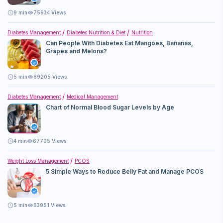
9
min
75934 Views
Diabetes Management
Diabetes Nutrition & Diet
Nutrition
Can People With Diabetes Eat Mangoes, Bananas,
Grapes and Melons?
5
min
69205 Views
Diabetes Management
Medical Management
Chart of Normal Blood Sugar Levels by Age
4
min
67705 Views
Weight Loss Management
PCOS
5 Simple Ways to Reduce Belly Fat and Manage PCOS
5
min
63951 Views