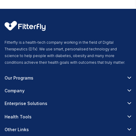
Fitterfly is a health-tech company working in the field of Digital
Therapeutics (DTx). We use smart, personalised technology and
science to help people with diabetes, obesity and many more
conditions achieve their health goals with outcomes that truly matter.
Our Programs
Fitterfly Diabetes Prime
Company
Fitterfly Weight Loss
About Us
Enterprise Solutions
Fitterfly FitHeart
Careers & Culture
Corporate Wellness
Health Tools
Research
Physician Partnerships
Diabetes Reversal Calculator
Stress Management
Other Links
Nutrition API