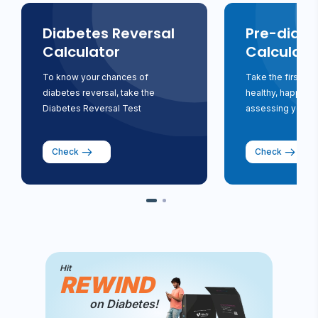
Diabetes Reversal
Pre-diabe
Calculator
Calculato
To know your chances of
Take the first st
diabetes reversal, take the
healthy, happy li
Diabetes Reversal Test
assessing your ri
Check
Check
Hit
REWIND
on Diabetes!